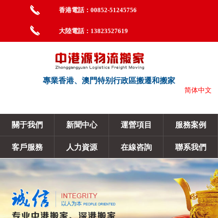
香港電話：00852-51245756
大陸電話：13823527619
專業香港、澳門特别行政區搬遷和搬家
简体中文
關于我們
新聞中心
運營項目
服務案例
客戶服務
人力資源
在線咨詢
聯系我們