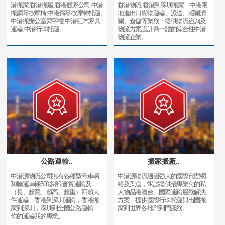
港搬家,香港搬屋,香港搬家公司,中港
香港物流 香港到深圳搬家，中港兩
搬鋼琴按摩椅,中港鋼琴按摩椅托運,
地進出口貨物運輸、派送、報關清
中港搬辦公室寫字樓,中港紅木家具
關、倉儲等業務；提供物流咨詢及
運輸,中港行李托運。
物流方案設計爲一體的綜合性中港
物流企業。
公路運輸..
搬家搬廠..
中港源物流公司擁有各種型号車輛
中港源物流通過強大的國際代理網
和聯運車輛500多部,普貨運輸及
絡及渠道，竭誠提供最專業化的私
（長、超寬、超高、超重）四超大
人物品港澳台、國際運輸服務解決
件運輸，香港到深圳運輸，香港搬
方案，提供國際行李托運與出國搬
家到深圳，深圳到全國公路運輸，
家到世界各地門到門服務。
你的運輸我的專業。