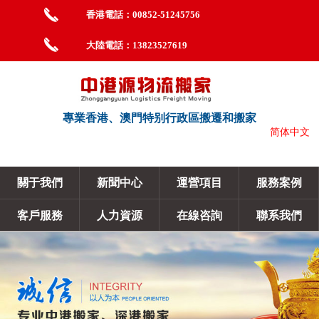
香港電話：00852-51245756
大陸電話：13823527619
專業香港、澳門特别行政區搬遷和搬家
简体中文
關于我們
新聞中心
運營項目
服務案例
客戶服務
人力資源
在線咨詢
聯系我們