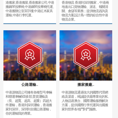
港搬家,香港搬屋,香港搬家公司,中港
香港物流 香港到深圳搬家，中港兩
搬鋼琴按摩椅,中港鋼琴按摩椅托運,
地進出口貨物運輸、派送、報關清
中港搬辦公室寫字樓,中港紅木家具
關、倉儲等業務；提供物流咨詢及
運輸,中港行李托運。
物流方案設計爲一體的綜合性中港
物流企業。
公路運輸..
搬家搬廠..
中港源物流公司擁有各種型号車輛
中港源物流通過強大的國際代理網
和聯運車輛500多部,普貨運輸及
絡及渠道，竭誠提供最專業化的私
（長、超寬、超高、超重）四超大
人物品港澳台、國際運輸服務解決
件運輸，香港到深圳運輸，香港搬
方案，提供國際行李托運與出國搬
家到深圳，深圳到全國公路運輸，
家到世界各地門到門服務。
你的運輸我的專業。